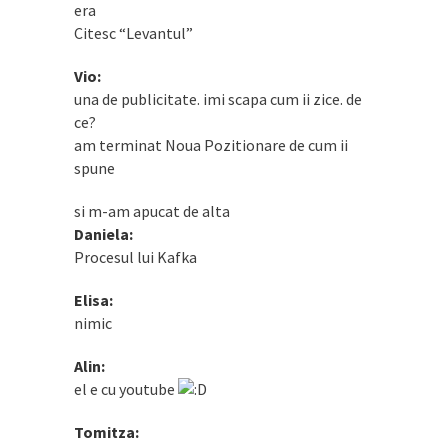
era
Citesc “Levantul”
Vio:
una de publicitate. imi scapa cum ii zice. de
ce?
am terminat Noua Pozitionare de cum ii
spune
si m-am apucat de alta
Daniela:
Procesul lui Kafka
Elisa:
nimic
Alin:
el e cu youtube
Tomitza: