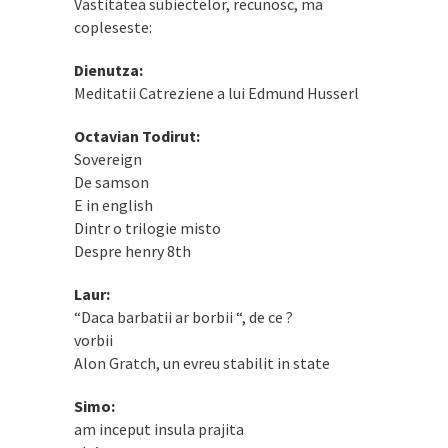
Vastitatea subiectelor, recunosc, ma
copleseste:
Dienutza:
Meditatii Catreziene a lui Edmund Husserl
Octavian Todirut:
Sovereign
De samson
E in english
Dintr o trilogie misto
Despre henry 8th
Laur:
“Daca barbatii ar borbii “, de ce ?
vorbii
Alon Gratch, un evreu stabilit in state
Simo:
am inceput insula prajita