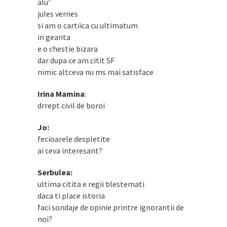
alu’
jules vernes
si am o cartiica cu ultimatum
in geanta
e o chestie bizara
dar dupa ce am citit SF
nimic altceva nu ms mai satisface
Irina Mamina
:
drrept civil de boroi
Jo:
fecioarele despletite
ai ceva interesant?
Serbulea:
ultima citita e regii blestemati
daca ti place istoria
faci sondaje de opinie printre ignorantii de
noi?