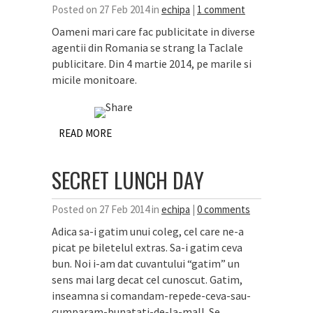
Posted on 27 Feb 2014 in
echipa
|
1 comment
Oameni mari care fac publicitate in diverse
agentii din Romania se strang la Taclale
publicitare. Din 4 martie 2014, pe marile si
micile monitoare.
READ MORE
SECRET LUNCH DAY
Posted on 27 Feb 2014 in
echipa
|
0 comments
Adica sa-i gatim unui coleg, cel care ne-a
picat pe biletelul extras. Sa-i gatim ceva
bun. Noi i-am dat cuvantului “gatim” un
sens mai larg decat cel cunoscut. Gatim,
inseamna si comandam-repede-ceva-sau-
cumparam-bunatati-de-la-mall. Se