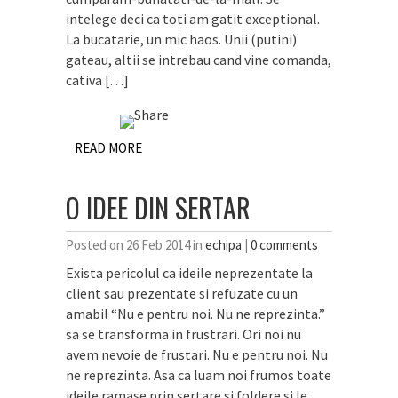
intelege deci ca toti am gatit exceptional.
La bucatarie, un mic haos. Unii (putini)
gateau, altii se intrebau cand vine comanda,
cativa […]
READ MORE
O IDEE DIN SERTAR
Posted on 26 Feb 2014 in
echipa
|
0 comments
Exista pericolul ca ideile neprezentate la
client sau prezentate si refuzate cu un
amabil “Nu e pentru noi. Nu ne reprezinta.”
sa se transforma in frustrari. Ori noi nu
avem nevoie de frustari. Nu e pentru noi. Nu
ne reprezinta. Asa ca luam noi frumos toate
ideile ramase prin sertare si foldere si le