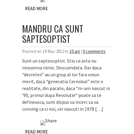
READ MORE
MANDRU CA SUNT
SAPTESOPTIST
Posted on 19 Nov 2012 in
10 ani
|
0 comments
Sunt un saptesoptist. Stiu ca asta nu
inseamna nimic. Deocamdata. Dar daca
“decreteii” au un grup al lor fara vreun
merit, daca “generatia Cernobal” este o
realitate, din pacate, daca “m-am nascut in
’90, primul dupa Revolutie” poate sa te
defineasca, sunt dispus sa incerc sa va
conving ca si noi, cei nascuti in 1978 […]
READ MORE