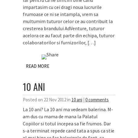
Iar pentru ca ne simtim bine cand
impartasim cu cei dragi noua lucrurile
frumoase ce ni se intampla, vrem sa
multumim tuturor celor ce au contribuit la
cresterea brandului AdVenture, tuturor
acelora ce au facut parte din echipa, tuturor
colaboratorilor si furnizorilor, […]
READ MORE
10 ANI
Posted on 22 Nov 2012 in
10 ani
|
0 comments
La 10 ani? La 10 ani ma vedeam balerina. M-
am dus cu mama de mana la Palatul
Copiilor si totul incepea sa fie frumos. Dar
s-a terminat repede cand tata a spus ca stie
el mai bine ce fac balerinele de fapt, ca