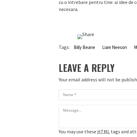
cu o intrebare pentru tine: ai idee de 
necesara.
Tags:
Billy Beane
Liam Neeson
M
LEAVE A REPLY
Your email address will not be publis
You may use these
HTML
tags and att