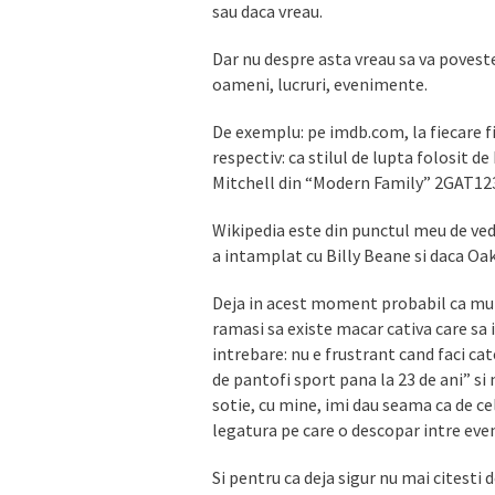
sau daca vreau.
Dar nu despre asta vreau sa va povestes
oameni, lucruri, evenimente.
De exemplu: pe imdb.com, la fiecare fi
respectiv: ca stilul de lupta folosit
Mitchell din “Modern Family” 2GAT123 
Wikipedia este din punctul meu de ved
a intamplat cu Billy Beane si daca Oa
Deja in acest moment probabil ca multi 
ramasi sa existe macar cativa care sa 
intrebare: nu e frustrant cand faci c
de pantofi sport pana la 23 de ani” si 
sotie, cu mine, imi dau seama ca de ce
legatura pe care o descopar intre even
Si pentru ca deja sigur nu mai citesti 