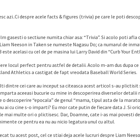
c azi..Ci despre acele facts & figures (trivia) pe care le poti desc
lm gasesti o sectiune numita chiar asa: “Trivia”. Si acolo poti afla
 de Liam Neeson in Taken se numeste Nagasu Do; ca numarul de inmat
este acelasi cu cel de pe masina lui Larry David din “Curb Your En
ere locul perfect pentru astfel de detalii. Acolo m-am dus dupa ce
kland Athletics a castigat de fapt vreodata Baseball World Series.
dintre cei care au inceput sa citeasca acest articol s-au plictisit 
imparta aceeasi bucurie cu mine in descoperirea diverselor detalii m
ate o descoperire “epocala” de genul “mama, tipul asta de la marato
nu ai cu cine s-o imparti? Eu mor cate putin de fiecare data J. Si ori
le mai multe ori o plictisesc. Dar, Doamne, cate i-as mai povesti des
imente ce pentru ea nu au nicio legatura unul cu altul.
decat tu acest post, cel ce stiai deja acele lucruri despre Liam Neeso