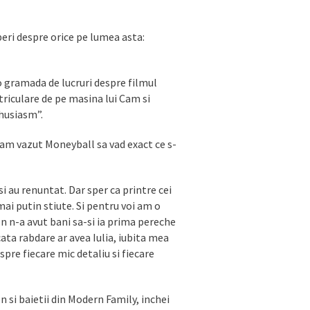
operi despre orice pe lumea asta:
 o gramada de lucruri despre filmul
riculare de pe masina lui Cam si
thusiasm”.
 am vazut Moneyball sa vad exact ce s-
si au renuntat. Dar sper ca printre cei
ai putin stiute. Si pentru voi am o
n n-a avut bani sa-si ia prima pereche
cata rabdare ar avea Iulia, iubita mea
pre fiecare mic detaliu si fiecare
n si baietii din Modern Family, inchei