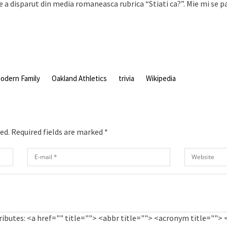
ce a disparut din media romaneasca rubrica “Stiati ca?”. Mie mi se pa
odern Family
Oakland Athletics
trivia
Wikipedia
hed. Required fields are marked
*
ributes:
<a href="" title=""> <abbr title=""> <acronym title="">