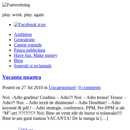
play. work. play. again
Amfitrion
Genealogie
Capete rotunde
Pauza publicitara
Have fun. Make money
Blog
Sugestii si reclamatii
Vacanta noastra
Posted on 27 Jul 2010 in
Uncategorized
|
0 comments
Noi: -Adio gradina! Gradina: – Adio?! Noi: – Adio terasa! Terasa: –
Adio?! Noi: – Adio trezit de dimineata! – Adio Deadline! – Adio
keynote & pdf.! – Adio strategie, conference, PPM, Pre-PPM si ale
“M”-uri ?!?!?!?!?! Noi: Bine ati venit zile de huzur si tolaneala!!!!
Bine te-am gasit matusa VACANTA! De la stanga la […]