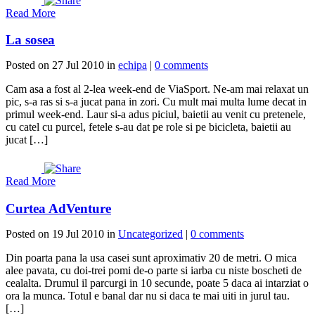
Read More
La sosea
Posted on 27 Jul 2010 in
echipa
|
0 comments
Cam asa a fost al 2-lea week-end de ViaSport. Ne-am mai relaxat un
pic, s-a ras si s-a jucat pana in zori. Cu mult mai multa lume decat in
primul week-end. Laur si-a adus piciul, baietii au venit cu pretenele,
cu catel cu purcel, fetele s-au dat pe role si pe bicicleta, baietii au
jucat […]
Read More
Curtea AdVenture
Posted on 19 Jul 2010 in
Uncategorized
|
0 comments
Din poarta pana la usa casei sunt aproximativ 20 de metri. O mica
alee pavata, cu doi-trei pomi de-o parte si iarba cu niste boscheti de
cealalta. Drumul il parcurgi in 10 secunde, poate 5 daca ai intarziat o
ora la munca. Totul e banal dar nu si daca te mai uiti in jurul tau.
[…]